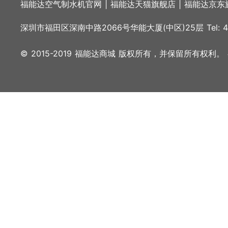
福能达空气制水机官网
|
福能达天猫旗舰店
|
福能达京东
深圳市福田区深南中路2066号华能大厦(中区)25层 Tel: 400
© 2015-2019 福能达商城 版权所有，并保留所有权利。 粤I